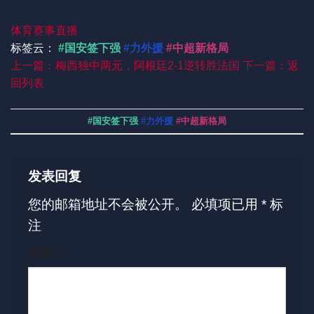
体育赛事直播
标签云：
#国安签下强
#力外援
#中超新格局
上一篇：梅西独中两元，阿根廷2-1逆转胜法国
下一篇：返
回列表
#国安签下强
#力外援
#中超新格局
发表回复
您的邮箱地址不会被公开。
必填项已用
*
标
注
评论
*