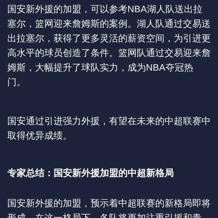
国安新外援的加盟，可以参考NBA湖人队送出拉
塞尔，篮网迎来詹姆斯的案例。湖人队通过交易送
出拉塞尔，获得了更多灵活的薪资空间，为引进更
高水平的球员创造了条件。篮网队通过交易迎来詹
姆斯，大幅提升了球队实力，成为NBA夺冠热
门。
国安通过引进强力外援，有望在未来的中超联赛中
取得优异成绩。
专家总结：国安新外援加盟的中超新格局
国安新外援的加盟，预示着中超联赛的新格局即将
形成。在这一格局下，各队将更加注重引援和青