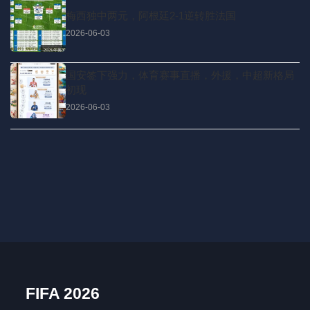
梅西独中两元，阿根廷2-1逆转胜法国
2026-06-03
国安签下强力，体育赛事直播，外援，中超新格局
初现
2026-06-03
FIFA 2026