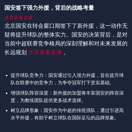
国安签下强力外援，背后的战略考量
体育赛事直播
北京国安在转会窗口期签下了新外援，这一动作无
疑将提升球队的整体实力。国安的决策背后，是对
当前中超联赛竞争格局的深刻理解和对未来发展的
长远规划
体育赛事直播
。
提升球队竞争力：国安通过引入强力外援，旨在提升球
队在联赛中的竞争力，为争夺冠军打下坚实基础。
增强球队阵容深度：新外援的加盟将丰富国安的阵容深
度，为教练团队提供更多战术选择。
树立品牌形象：国安作为中超的传统强队，通过引进高
水平外援，有助于树立球队在国际足坛的品牌形象。