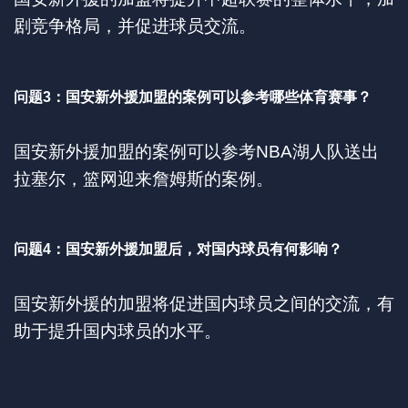
剧竞争格局，并促进球员交流。
问题3：国安新外援加盟的案例可以参考哪些体育赛事？
国安新外援加盟的案例可以参考NBA湖人队送出
拉塞尔，篮网迎来詹姆斯的案例。
问题4：国安新外援加盟后，对国内球员有何影响？
国安新外援的加盟将促进国内球员之间的交流，有
助于提升国内球员的水平。