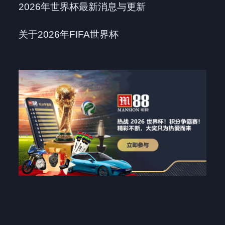
2026年世界杯最新消息与更新
关于2026年FIFA世界杯