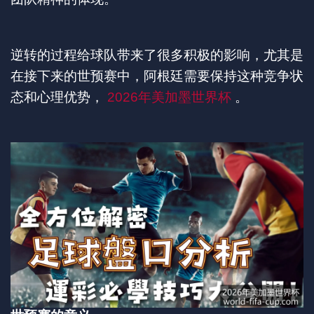
逆转的过程给球队带来了很多积极的影响，尤其是
在接下来的世预赛中，阿根廷需要保持这种竞争状
态和心理优势，
2026年美加墨世界杯
。