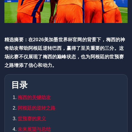
精选摘要：在2026美加墨世界杯官网的背景下，梅西的神
奇助攻帮助阿根廷逆转巴西，赢得了至关重要的三分。这
场比赛不仅展现了梅西的巅峰状态，也为阿根廷的世预赛
之路增添了信心和动力。
目录
梅西的关键助攻
阿根廷的逆转之路
世预赛的意义
未来展望与总结