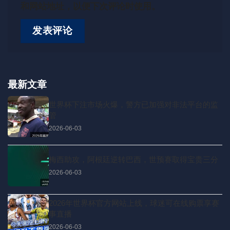
和网站地址，以便下次评论时使用。
最新文章
世界杯下注市场火爆，警方已加强对非法平台的监
管
2026-06-03
梅西助攻，阿根廷逆转巴西，世预赛取得宝贵三分
2026-06-03
2026年世界杯官方网站上线，球迷可在线购票享赛
事直播
2026-06-03