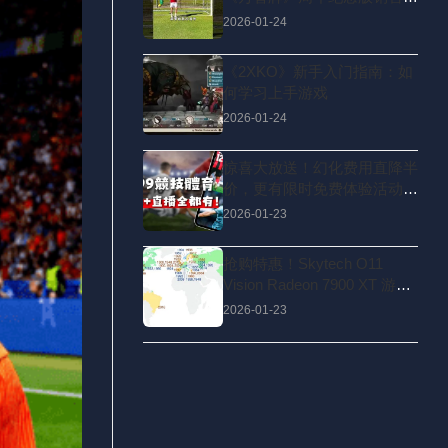
况上误导投资者
2026-01-24
《2XKO》新手入门指南：如
何学习上手游戏
2026-01-24
惊喜大放送！幻化费用直降半
价，更有限时免费体验活动等
你来！🎉🎁
2026-01-23
抢购特惠！Skytech O11
Vision Radeon 7900 XT 游戏
神器，4K超清体验只需1,597
2026-01-23
美元！🎮💥🎁