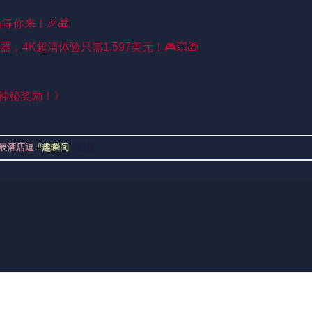
你来！🎉🎁
 游戏神器，4K超清体验只需1,597美元！🎮💥🎁
”神秘奖励！》
星辰酒店逗
#趣瞬间
#粉丝