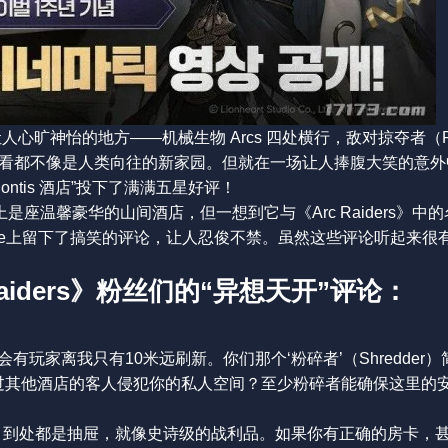
可不是个让人心旷神怡的地方——机械生物 Arcs 四处横行，敌对掠夺者（Ra
看都不像是人类向往的新家园。但就在一场让人捧腹大笑的意外
 Montis 酒店”投下了满满五星好评！
is酒店，表面上是座温馨豪华的山间酒店，但一想到它与《Arc Raiders》
Google上留下了搞笑的评论，让人忍俊不禁。虽然这些评论听起来
rc Raiders》粉丝们的“异想天开”评论：
有玩家离我只有10米远刷新。你们那个‘粉碎者’（Shredder
怨过其他酒店的客人侵犯你的私人空间？至少粉碎者能确保这里的
，到处都是抽屉，就像史诗级的战利品。如果你有正确的房卡，