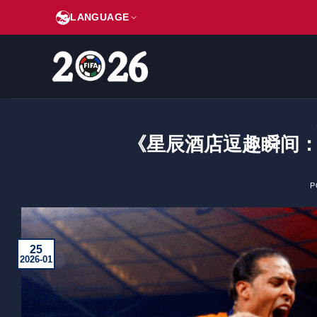
跳
LANGUAGE
到
内
容
《星辰酒店逗趣瞬间：
P
25
2026-01