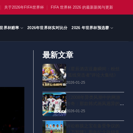
关于2026年FIFA世界杯
FIFA 世界杯 2026 的最新新闻与更新
世界杯赔率
2026年世界杯实时比分
2026 年世界杯预选赛
最新文章
《星辰酒店逗趣瞬间：粉丝
“弧线突击者”评论大集结》
2026-01-25
《2008年异类风潮中的网游
传奇：那款韩式画风迥异的佳
作，如何俘获玩家心长达17
2026-01-25
载？》
诉讼称孩之宝在备受争议的
《万智牌》周年纪念版销售情