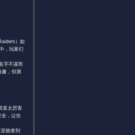
iders）如
中，玩家们
中的名字不谋而
很有趣，但酒
）简直太厉害
安全，让住
甚至能拿到