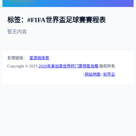
标签：#FIFA世界盃足球賽賽程表
暂无内容
友情链接：
爱游戏体育
Copyright © 2025
2026年美加墨世界杯门票预售攻略
版权所有
|
网站地图
|
标签云