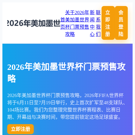
关于2026年
新
联
立
会
首
美加墨世界
闻
系
即
员
页
杯门票预售
中
我
注
登
攻略
心
们
册
陆
2026年美加墨世界杯门票预售攻
略
2026年美加墨世界杯门票预售攻略，2026年FIFA世界杯
将于6月11日至7月19日举行，史上首次扩军至48支球队、
104场比赛。我们为您整理完整世界杯赛程表、比赛日
期、开幕战与决赛时间，带您提前锁定这场足球盛宴。
立即注册