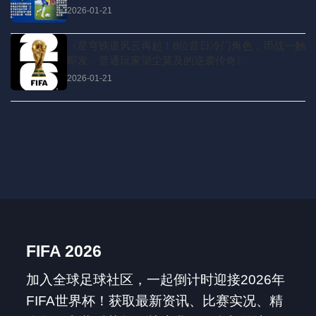
就亏大了！🌞🔥
2026-01-21
《星穹铁道风云再起！8位昔日冷门角色，币战一触
即发，普通玩家望尘莫及的逆袭传奇》
2026-01-21
FIFA 2026
加入全球足球社区，一起倒计时迎接2026年
FIFA世界杯！获取最新资讯、比赛实况、精