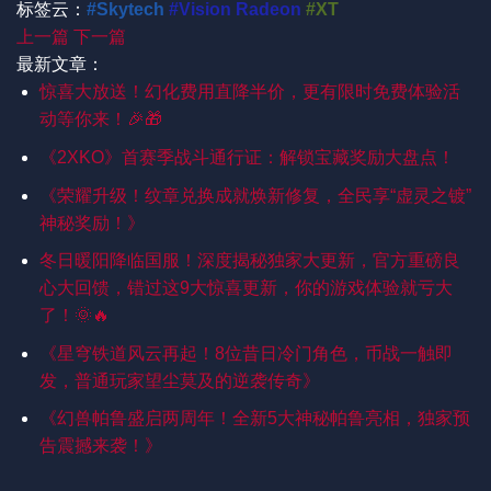
标签云：
#Skytech
#Vision Radeon
#XT
上一篇
下一篇
最新文章：
惊喜大放送！幻化费用直降半价，更有限时免费体验活
动等你来！🎉🎁
《2XKO》首赛季战斗通行证：解锁宝藏奖励大盘点！
《荣耀升级！纹章兑换成就焕新修复，全民享“虚灵之镀”
神秘奖励！》
冬日暖阳降临国服！深度揭秘独家大更新，官方重磅良
心大回馈，错过这9大惊喜更新，你的游戏体验就亏大
了！🌞🔥
《星穹铁道风云再起！8位昔日冷门角色，币战一触即
发，普通玩家望尘莫及的逆袭传奇》
《幻兽帕鲁盛启两周年！全新5大神秘帕鲁亮相，独家预
告震撼来袭！》