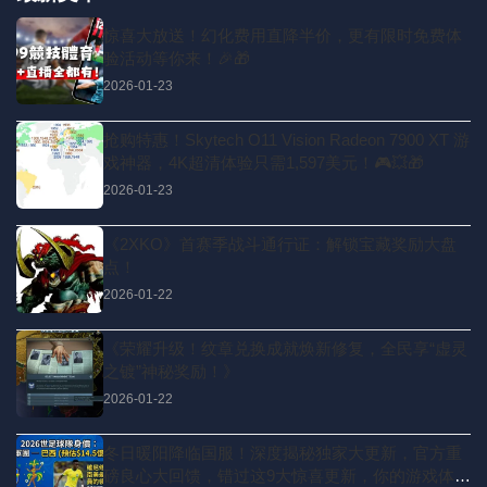
惊喜大放送！幻化费用直降半价，更有限时免费体
验活动等你来！🎉🎁
2026-01-23
抢购特惠！Skytech O11 Vision Radeon 7900 XT 游
戏神器，4K超清体验只需1,597美元！🎮💥🎁
2026-01-23
《2XKO》首赛季战斗通行证：解锁宝藏奖励大盘
点！
2026-01-22
《荣耀升级！纹章兑换成就焕新修复，全民享“虚灵
之镀”神秘奖励！》
2026-01-22
冬日暖阳降临国服！深度揭秘独家大更新，官方重
磅良心大回馈，错过这9大惊喜更新，你的游戏体验