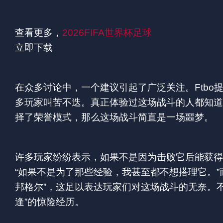
查看更多，
2026FIFA世界杯足球
立即下载
在众多讨论中，一个建议引起了广泛关注。Ftbo提
多玩家叫苦不迭。真正体验过这场战斗的人都知道
择了荣誉模式，那么这场战斗简直是一场噩梦。
许多玩家纷纷表示，如果不是因为击败它后能获得大量
“如果不是为了那些经验，我甚至都不想搭理它。”而
邦格尔”，这足以表达玩家们对这场战斗的无奈。
逢”的惊险经历。