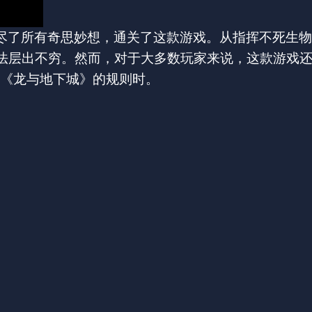
尽了所有奇思妙想，通关了这款游戏。从指挥不死生
玩法层出不穷。然而，对于大多数玩家来说，这款游戏
《龙与地下城》的规则时。