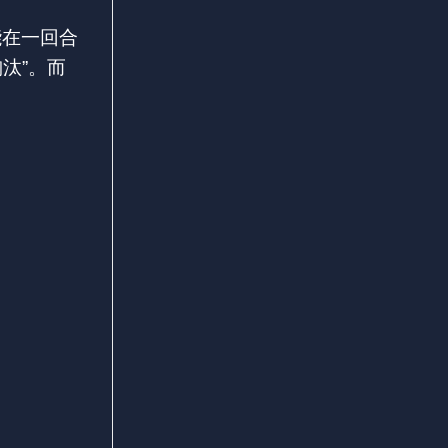
能在一回合
汰”。而