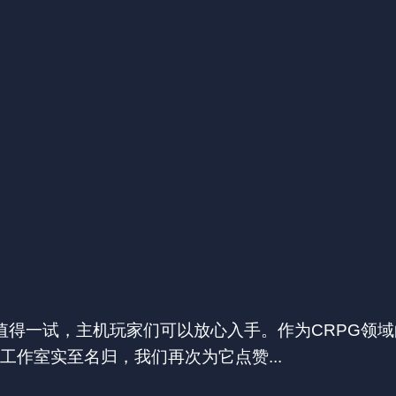
值得一试，主机玩家们可以放心入手。作为CRPG领
作室实至名归，我们再次为它点赞...