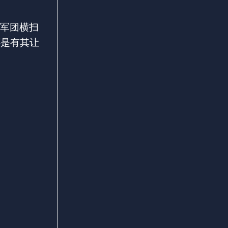
物军团横扫
还是有其让