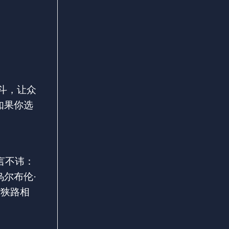
战斗，让众
如果你选
言不讳：
乌尔布伦·
“狭路相