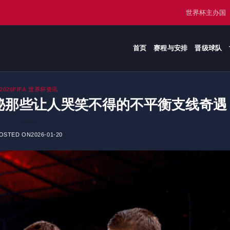
世界杯主办国
首页
赛程与安排
晋级球队
2026FIFA 世界杯资讯
秘那些让人哭笑不得的不平衡支线奇遇
OSTED ON
2026-01-20