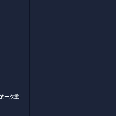
域的一次重