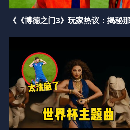
《《博德之门3》玩家热议：揭秘