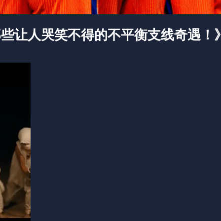
那些让人哭笑不得的不平衡支线奇遇！