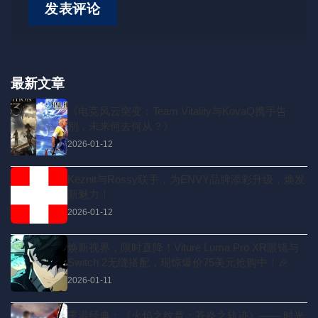
最新文章
《电竞风云突变：Team Vitality与KovaQ携手告
别，未来何去何从？》
2026-01-12
Keznit与Rossy联手，为ENVY品牌添彩升级，焕发
新魅力！
2026-01-12
焕新视界，限时直降！Viture Luma Pro XR眼镜与
Switch 2无缝搭配，现惊爆价75美元抢购中！🎉
2026-01-11
重温经典：《火焰之纹章：苍炎之轨迹》—— 时光