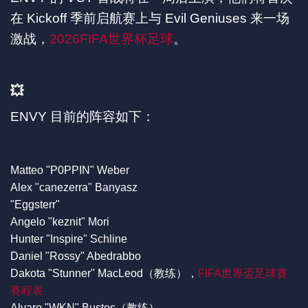
在 Kickoff 季前启航赛上与 Evil Geniuses 来一场
激战，
2026FIFA世界杯足球
。
💥
ENVY 目前的阵容如下：
Matteo "P0PPIN" Weber
Alex "canezerra" Banyasz
"Eggsterr"
Angelo "keznit" Mori
Hunter "Inspire" Schline
Daniel "Rossy" Abedrabbo
Dakota "Stunner" MacLeod（教练），
FIFA世界盃足球賽
賽程表
Alvaro "WKN" Bustos（教练）