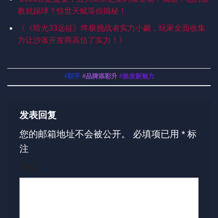
教就踢球？惊世天赋等你揭秘！
《《暗光33远征》终极挑战者实力小觑，玩家全面收集
力让沙落开发商高估了实力！》
#联手
#品牌添彩升
#焕发新魅力
发表回复
您的邮箱地址不会被公开。
必填项已用
*
标
注
评论
*