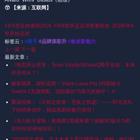
😙 【来源：互联网】
FIFA世足杯賽程2026
FIFA世界盃足球賽賽程表
2026FIFA
世界杯足球
标签云：
#联手
#品牌添彩升
#焕发新魅力
上一篇
下一篇
最新文章：
《电竞风云突变：Team Vitality与KovaQ携手告别，未来
何去何从？》
焕新视界，限时直降！Viture Luma Pro XR眼镜与
Switch 2无缝搭配，现惊爆价75美元抢购中！🎉
重温经典：《火焰之纹章：苍炎之轨迹》—— 时光洗礼
下的经典佳作，挑战虽易却魅力依旧！
《马力欧大冒险：奥德赛2震撼来袭？揭秘3D版马力欧
2026年的神秘回归！》
“2026世足盛宴，五大未来之星闪耀登场！揭秘：他们胎