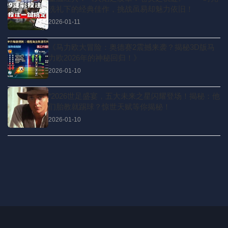
洗礼下的经典佳作，挑战虽易却魅力依旧！
2026-01-11
《马力欧大冒险：奥德赛2震撼来袭？揭秘3D版马
力欧2026年的神秘回归！》
2026-01-10
“2026世足盛宴，五大未来之星闪耀登场！揭秘：他
们胎教就踢球？惊世天赋等你揭秘！
2026-01-10