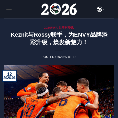
跳
到
内
容
2026FIFA 世界杯资讯
Keznit与Rossy联手，为ENVY品牌添
彩升级，焕发新魅力！
POSTED ON
2026-01-12
12
2026-01