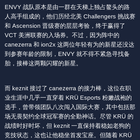
ENVY 战队原本是由一群在天梯上独占鳌头的路
人高手组成的，他们历经北美 Challengers 挑战赛
和 Ascension 晋级赛的层层考验，终于赢得了
VCT 美洲联赛的入场券。不过，因为阵中的
canezerra 和 ion2x 这两位年轻有为的新星还没达
到参赛年龄的限制，ENVY 就不得不紧急寻找备
胎，接棒这两颗闪耀的新星。
而 keznit 接过了 canezerra 的接力棒，这位在职
业生涯中几乎一直穿着 KRÜ Esports 粉嫩战袍的
选手，曾带领团队八次闯入国际大赛，其中包括那
场无畏契约全球冠军赛的全勤神话。尽管 KRÜ 的
战绩时好时坏，但 keznit 一直保持着稳如老狗的
竞技状态，这也让他稳坐首发宝座。但随着 KRÜ