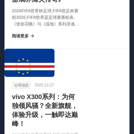
2026FIFA世界杯足球,FIFA世足杯賽
程2026,FIFA世界盃足球賽賽程表,
《使命召唤》与《战地》系列灵魂人
物突发车祸离世，享年55岁，游戏
阅读更多
界痛失传奇》
2025-12-27
公司动态
vivo X300系列：为何
独领风骚？全新旗舰，
体验升级，一触即达巅
峰！