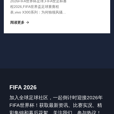
2026FIFA世界杯足球,FIFA世足杯賽
程2026,FIFA世界盃足球賽賽程
表,vivo X300系列：为何独领风骚？
全新旗舰，体验升级，一触即达巅
阅读更多
峰！
FIFA 2026
加入全球足球社区，一起倒计时迎接2026年
FIFA世界杯！获取最新资讯、比赛实况、精
彩集锦和幕后花絮。关注我们，参与热议！