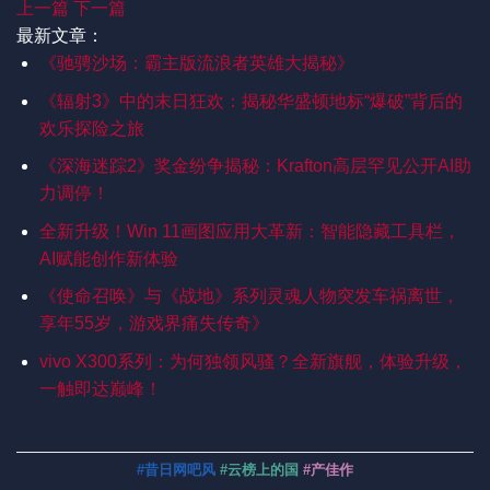
上一篇
下一篇
最新文章：
《驰骋沙场：霸主版流浪者英雄大揭秘》
《辐射3》中的末日狂欢：揭秘华盛顿地标“爆破”背后的
欢乐探险之旅
《深海迷踪2》奖金纷争揭秘：Krafton高层罕见公开AI助
力调停！
全新升级！Win 11画图应用大革新：智能隐藏工具栏，
AI赋能创作新体验
《使命召唤》与《战地》系列灵魂人物突发车祸离世，
享年55岁，游戏界痛失传奇》
vivo X300系列：为何独领风骚？全新旗舰，体验升级，
一触即达巅峰！
#昔日网吧风
#云榜上的国
#产佳作