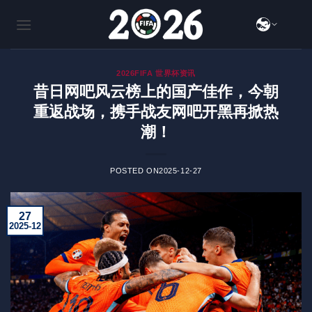
跳
到
内
容
2026FIFA 世界杯资讯
昔日网吧风云榜上的国产佳作，今朝
重返战场，携手战友网吧开黑再掀热
潮！
POSTED ON
2025-12-27
27
2025-12