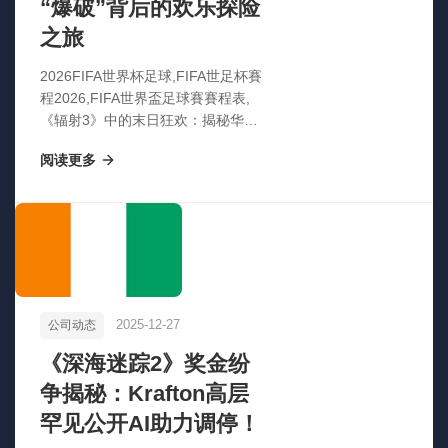
“爆破”背后的欢乐探险
之旅
2026FIFA世界杯足球,FIFA世足杯賽
程2026,FIFA世界盃足球賽賽程表,
《辐射3》中的末日狂欢：揭秘华盛
顿地标“爆破”背后的欢乐探险之旅
阅读更多
2025-12-27
公司动态
《深海迷踪2》奖金纷
争揭秘：Krafton高层
罕见公开AI助力调停！