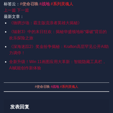
标签云：
#使命召唤
#战地
#系列灵魂人
上一篇
下一篇
最新文章：
《驰骋沙场：霸主版流浪者英雄大揭秘》
《辐射3》中的末日狂欢：揭秘华盛顿地标“爆破”背后的
欢乐探险之旅
《深海迷踪2》奖金纷争揭秘：Krafton高层罕见公开AI助
力调停！
全新升级！Win 11画图应用大革新：智能隐藏工具栏，
AI赋能创作新体验
#使命召唤
#战地
#系列灵魂人
发表回复