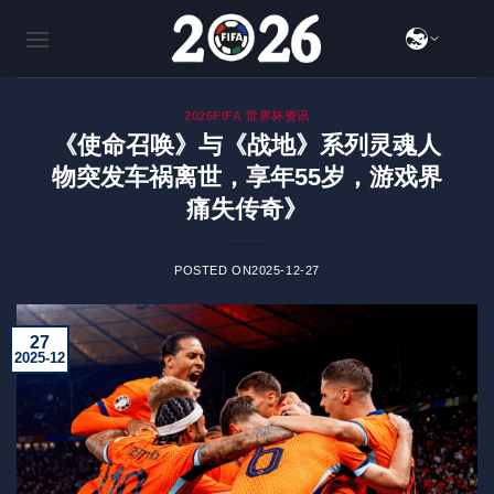
跳
到
内
容
2026FIFA 世界杯资讯
《使命召唤》与《战地》系列灵魂人
物突发车祸离世，享年55岁，游戏界
痛失传奇》
POSTED ON
2025-12-27
27
2025-12