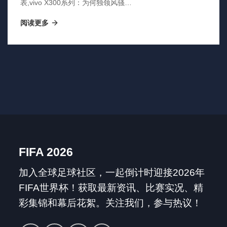
表,vivo X300系列：为何独领风骚？
全新旗舰，体验升级，一触即达巅
阅读更多
峰！
FIFA 2026
加入全球足球社区，一起倒计时迎接2026年
FIFA世界杯！获取最新资讯、比赛实况、精
彩集锦和幕后花絮。关注我们，参与热议！