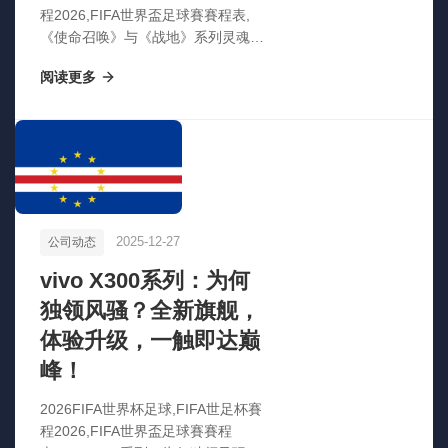
程2026,FIFA世界盃足球賽賽程表,
《使命召唤》与《战地》系列灵魂人
物突发车祸离世，享年55岁，游戏
阅读更多
界痛失传奇》
2025-12-27
公司动态
vivo X300系列：为何
独领风骚？全新旗舰，
体验升级，一触即达巅
峰！
2026FIFA世界杯足球,FIFA世足杯賽
程2026,FIFA世界盃足球賽賽程