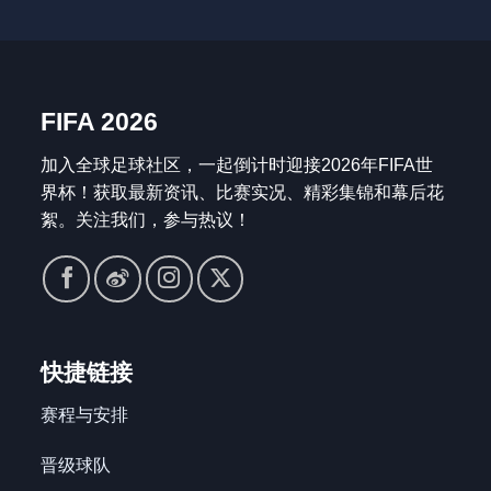
FIFA 2026
加入全球足球社区，一起倒计时迎接2026年FIFA世
界杯！获取最新资讯、比赛实况、精彩集锦和幕后花
絮。关注我们，参与热议！
快捷链接
赛程与安排
晋级球队