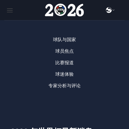
跳
到
内
容
球队与国家
球员焦点
比赛报道
球迷体验
专家分析与评论