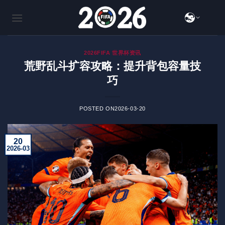
跳
到
内
容
2026FIFA 世界杯资讯
荒野乱斗扩容攻略：提升背包容量技
巧
POSTED ON
2026-03-20
20
2026-03