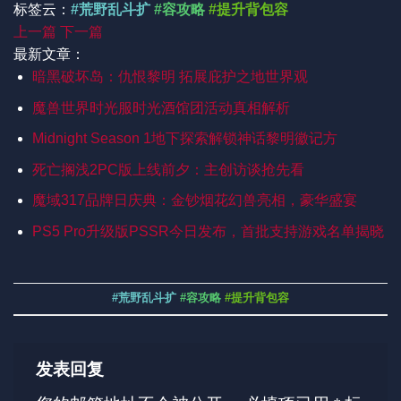
标签云：
#荒野乱斗扩
#容攻略
#提升背包容
上一篇
下一篇
最新文章：
暗黑破坏岛：仇恨黎明 拓展庇护之地世界观
魔兽世界时光服时光酒馆团活动真相解析
Midnight Season 1地下探索解锁神话黎明徽记方
死亡搁浅2PC版上线前夕：主创访谈抢先看
魔域317品牌日庆典：金钞烟花幻兽亮相，豪华盛宴
PS5 Pro升级版PSSR今日发布，首批支持游戏名单揭晓
#荒野乱斗扩
#容攻略
#提升背包容
发表回复