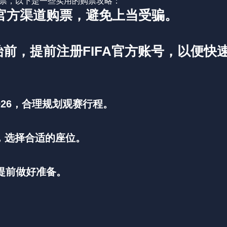
票，以下是一些实用的购票攻略：
FA官方渠道购票，避免上当受骗。
开始前，提前注册FIFA官方账号，以便快
程2026，合理规划观赛行程。
况，选择合适的座位。
，提前做好准备。