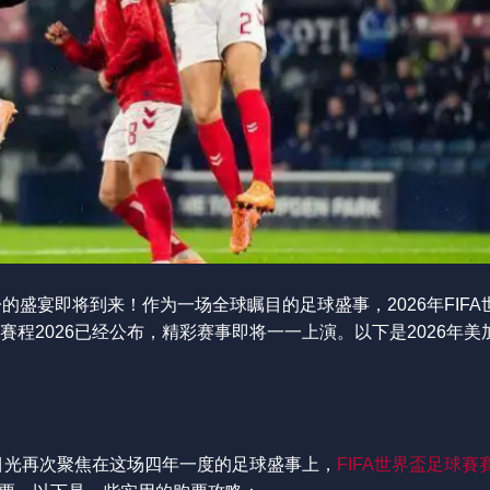
的盛宴即将到来！作为一场全球瞩目的足球盛事，2026年FIFA
賽程2026已经公布，精彩赛事即将一一上演。以下是2026年美
的目光再次聚焦在这场四年一度的足球盛事上，
FIFA世界盃足球賽