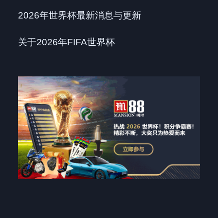
2026年世界杯最新消息与更新
关于2026年FIFA世界杯