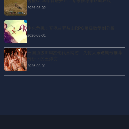
远征OL马年首服开启，专家推荐策略助狂欢
2026-03-02
生化危机：安魂曲罗兹山RPG版极致复刻分析
2026-03-01
三国顶级IP周杰伦代言网游：为何大乐透期号推荐
分析下的王炸变
2026-03-01