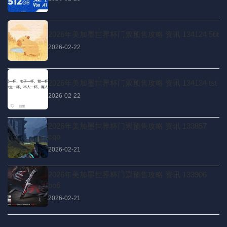
2026年美加墨世界杯门票预售攻略 资讯 134124 56t
2026-02-22
2026年美加墨世界杯门票预售攻略 资讯 134134 tst
2026-02-22
2026年美加墨世界杯门票预售攻略 资讯 133857
cqo
2026-02-21
2026年美加墨世界杯门票预售攻略 资讯 133906
bo6
2026-02-21