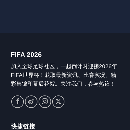
FIFA 2026
加入全球足球社区，一起倒计时迎接2026年
FIFA世界杯！获取最新资讯、比赛实况、精
彩集锦和幕后花絮。关注我们，参与热议！
快捷链接