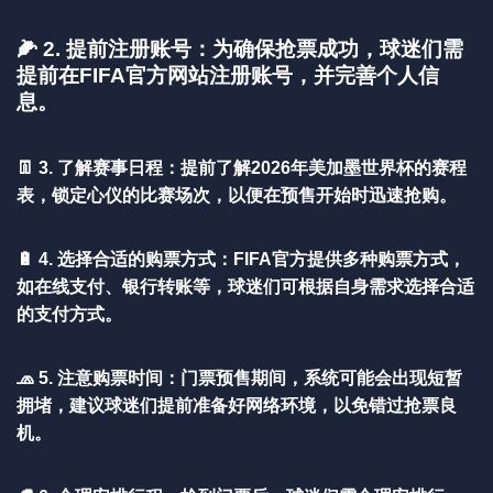
🌽 2. 提前注册账号：为确保抢票成功，球迷们需
提前在FIFA官方网站注册账号，并完善个人信
息。
👖 3. 了解赛事日程：提前了解2026年美加墨世界杯的赛程
表，锁定心仪的比赛场次，以便在预售开始时迅速抢购。
🔋 4. 选择合适的购票方式：FIFA官方提供多种购票方式，
如在线支付、银行转账等，球迷们可根据自身需求选择合适
的支付方式。
🧢 5. 注意购票时间：门票预售期间，系统可能会出现短暂
拥堵，建议球迷们提前准备好网络环境，以免错过抢票良
机。