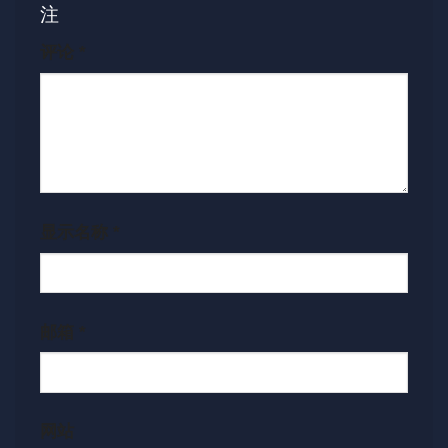
注
评论
*
显示名称
*
邮箱
*
网站