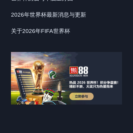
2026年世界杯最新消息与更新
关于2026年FIFA世界杯