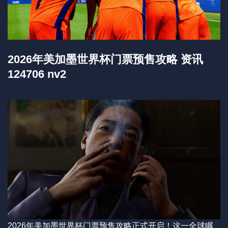
2026年美加墨世界杯门票预售攻略 资讯
124706 nv2
2026年美加墨世界杯门票预售攻略正式开启！这一全球瞩