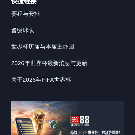
快捷链接
赛程与安排
晋级球队
世界杯历届与本届主办国
2026年世界杯最新消息与更新
关于2026年FIFA世界杯