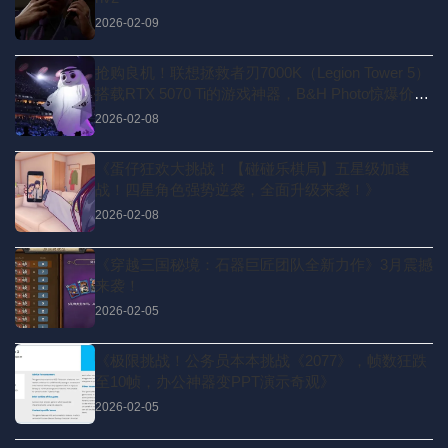
2026-02-09
抢购良机！联想拯救者刃7000K（Legion Tower 5）
搭载RTX 5070 Ti的游戏神器，B&H Photo惊爆价直
降至1,899美元！速来抢购！
2026-02-08
《蛋仔狂欢大挑战！【碰碰乐棋局】五星级加速
战！四星角色强势逆袭，全面升级来袭！》
2026-02-08
《穿越三国秘境：石器巨匠团队全新力作》3月震撼
来袭！
2026-02-05
《极限挑战！公务员本本挑战《2077》，帧数狂跌
至10帧，办公神器变PPT演示奇观》
2026-02-05