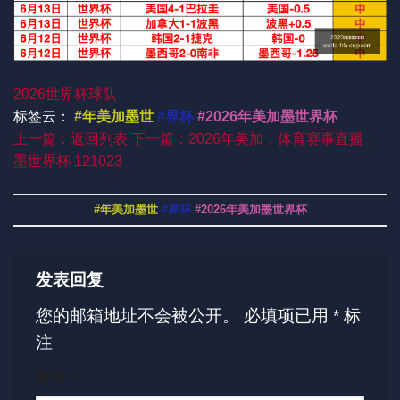
2026世界杯球队
标签云：
#年美加墨世
#界杯
#2026年美加墨世界杯
上一篇：返回列表
下一篇：2026年美加，体育赛事直播，
墨世界杯 121023
#年美加墨世
#界杯
#2026年美加墨世界杯
发表回复
您的邮箱地址不会被公开。
必填项已用
*
标
注
评论
*