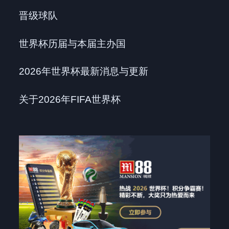
晋级球队
世界杯历届与本届主办国
2026年世界杯最新消息与更新
关于2026年FIFA世界杯