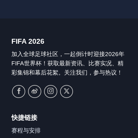
FIFA 2026
加入全球足球社区，一起倒计时迎接2026年
FIFA世界杯！获取最新资讯、比赛实况、精
彩集锦和幕后花絮。关注我们，参与热议！
快捷链接
赛程与安排