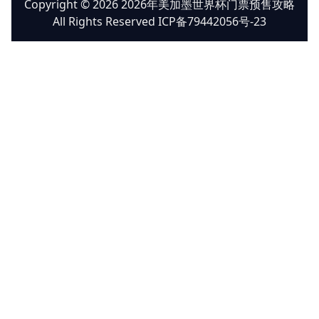
Copyright © 2026 2026年美加墨世界杯门票预售攻略
All Rights Reserved ICP备79442056号-23