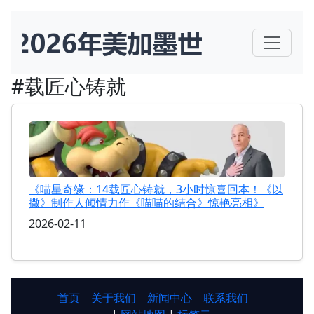
#载匠心铸就
《喵星奇缘：14载匠心铸就，3小时惊喜回本！《以
撒》制作人倾情力作《喵喵的结合》惊艳亮相》
2026-02-11
首页
关于我们
新闻中心
联系我们